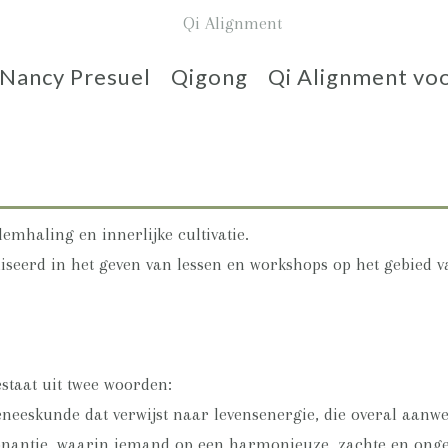
Nancy Presuel
Qigong
Qi Alignment voo
emhaling en innerlijke cultivatie.
liseerd in het geven van lessen en workshops op het gebied v
staat uit twee woorden:
eneeskunde dat verwijst naar levensenergie, die overal aanwez
esonantie, waarin iemand op een harmonieuze, zachte en on